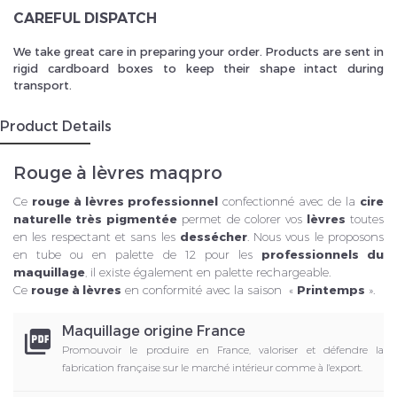
CAREFUL DISPATCH
We take great care in preparing your order. Products are sent in
rigid cardboard boxes to keep their shape intact during
transport.
Product Details
Rouge à lèvres maqpro
Ce
rouge à lèvres professionnel
confectionné avec de la
cire
naturelle très pigmentée
permet de colorer vos
lèvres
toutes
en les respectant et sans les
dessécher
. Nous vous le proposons
en tube ou en palette de 12 pour les
professionnels du
maquillage
, il existe également en palette rechargeable.
Ce
rouge à lèvres
en conformité avec la saison «
Printemps
».
Maquillage origine France
picture_as_pdf
Promouvoir le produire en France, valoriser et défendre la
fabrication française sur le marché intérieur comme à l'export.