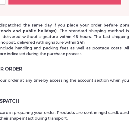
Nouveau Si
dispatched the same day if you
place
your order
before 2pm
ends and public holidays)
. The standard shipping method is
i, delivered without signature within 48 hours. The fast shipping
nopost, delivered with signature within 24h.
réinitialiser m
include handling and packing fees as well as postage costs. All
 are indicated during the purchase process.
R ORDER
your order at any time by accessing the account section when you
ISPATCH
care in preparing your order. Products are sent in rigid cardboard
Des avantage
heir shape intact during transport.