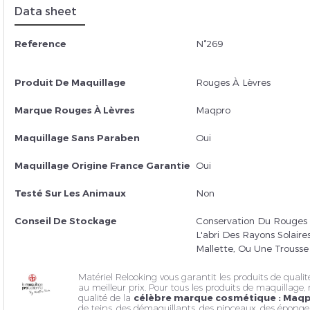
Data sheet
Reference
N°269
Insc
Produit De Maquillage
Rouges À Lèvres
Marque Rouges À Lèvres
Maqpro
Maquillage Sans Paraben
Oui
Maquillage Origine France Garantie
Oui
Testé Sur Les Animaux
Non
Conseil De Stockage
Conservation Du Rouges 
L'abri Des Rayons Solair
Mallette, Ou Une Trousse
Matériel Relooking vous garantit les produits de qualit
au meilleur prix. Pour tous les produits de maquillage, 
qualité de la
célèbre marque cosmétique : Maq
de teins, des
démaquillants
, des pinceaux, des éponge