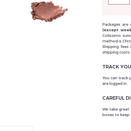
llez réinitialiser votre mot de passe
Packages are 
(except week
Colissimo suiv
method is Chro
Shipping fees 
shipping costs
TRACK YOU
You can track 
are logged in.
CAREFUL D
We take great 
boxes to keep t