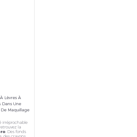
rivez vous et ainsi bénéficier des tarifs professionnel
À Lèvres À
es Dans Une
 De Maquillage
é irréprochable
retrouvez la
pro
. Des fonds
s, des crayons,