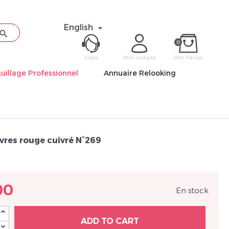
English


0
Aides
Mon compte
Mon Panier
uillage Professionnel
Annuaire Relooking
ME CON
Mot de pas
vres rouge cuivré N°269
00
En stock
Déjà 
ADD TO CART