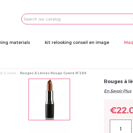
Email
Password
ning materials
kit relooking conseil en image
Maq
s À Lèvres
Rouges À Lèvres Rouge Cuivré N°269
Rouges à lè
En Savoir Plus
€22.