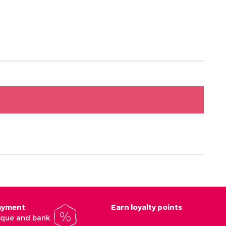
payment
Earn loyalty points
heque and bank