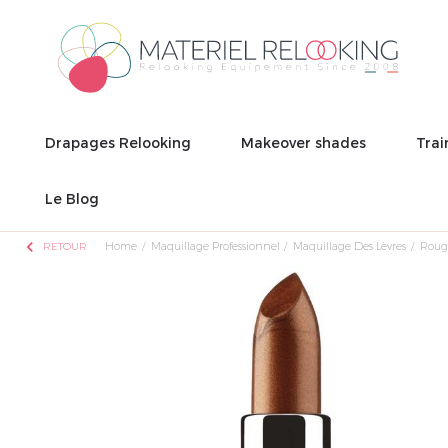
Drapages Relooking
Makeover shades
Trai
Le Blog
chevron_left
Home
Maquillage Professionnel
Maquillage Des Lèvres
Rouge
RETOUR