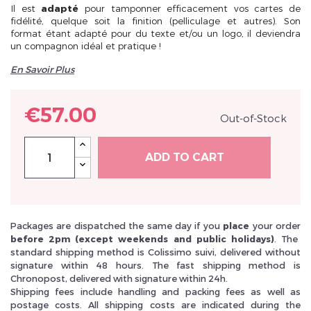
Il est
adapté
pour tamponner efficacement vos cartes de
fidélité, quelque soit la finition (pelliculage et autres). Son
format étant adapté pour du texte et/ou un logo, il deviendra
un compagnon idéal et
pratique
!
En Savoir Plus
Inscrivez vous et ainsi bénéficier des tarifs professionnel
€57.00
Out-of-Stock
ADD TO CART
Packages are dispatched the same day if you
place
your order
before 2pm (except weekends and public holidays)
. The
standard shipping method is Colissimo suivi, delivered without
signature within 48 hours. The fast shipping method is
Chronopost, delivered with signature within 24h.
Shipping fees include handling and packing fees as well as
postage costs. All shipping costs are indicated during the