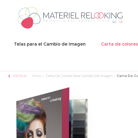
Telas para el Cambio de Imagen
Carta de colore
chevron_left
Inicio
Carta De Colores Para Cambio De Imagen
Carta De Co
RETOUR