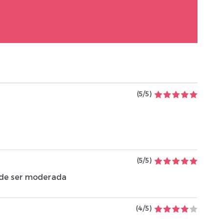
(
5
/
5
)
(
5
/
5
)
a de ser moderada
(
4
/
5
)