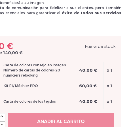
beneficiará a su imagen.
ta de comunicación para fidelizar a sus clientes, pero también
Nouveau Si
as esenciales para garantizar el
éxito de todos sus servicios
.
réinitialiser m
0 €
Fuera de stock
de 140,00 €
Carta de colores consejo en imagen
40,00 €
x 1
Número de cartas de colores-20
nuanciers relooking
60,00 €
x 1
Kit P1/ Méchier PRO
40,00 €
x 1
Carta de colores de los tejidos
Des avantage
AÑADIR AL CARRITO