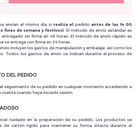
Je suis un
p
e envían el mismo día si
realiza el
pedido
antes de las 14.00
o fines de semana y festivos)
. El método de envío estándar es
i, entregado sin firma en 48 horas. El método de envío rápido es
e se entrega con firma en 24 horas.
En Sa
envío incluyen los gastos de manipulación y embalaje, así como los
ío. Todos los gastos de envío se indican durante el proceso de
TO DEL PEDIDO
 el seguimiento de su pedido en cualquier momento accediendo a
u cuenta cuando haya iniciado sesión.
DADOSO
ial cuidado en la preparación de su pedido. Los productos se
as de cartón rígido para mantener su forma intacta durante el