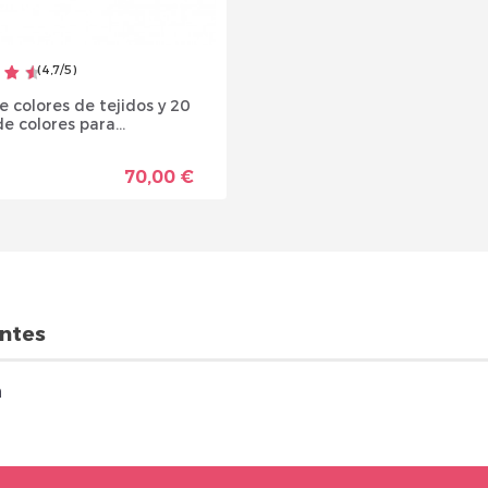
(
4,7
/
5
)
e colores de tejidos y 20
e colores para...
70,00 €
entes
n