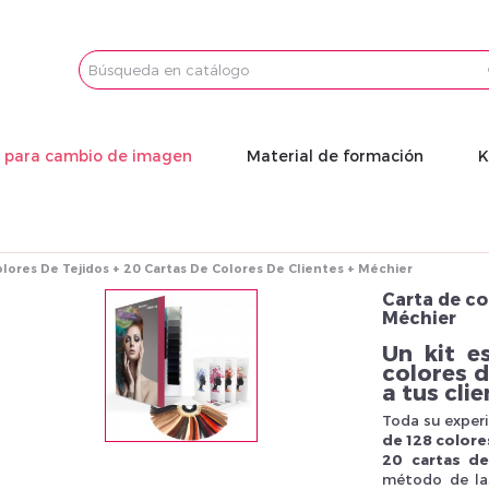
Email
Password
s para cambio de imagen
Material de formación
K
lores De Tejidos + 20 Cartas De Colores De Clientes + Méchier
Carta de co
Méchier
Un kit e
colores d
a tus cli
Toda su exper
de 128 color
20 cartas d
método de las