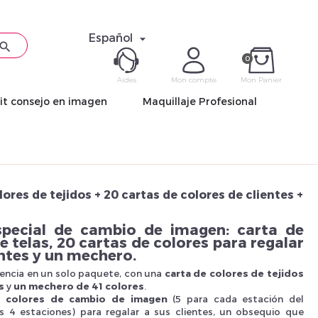
Español


0
Aides
Mon compte
Mon Panier
it consejo en imagen
Maquillaje Profesional
ME CON
Mot de pas
lores de tejidos + 20 cartas de colores de clientes +
special de cambio de imagen: carta de
e telas, 20 cartas de colores para regalar
entes y un mechero.
Déjà 
iencia en un solo paquete, con una
carta de colores de tejidos
es
y
un mechero de 41 colores
.
e colores de cambio de imagen
(5 para cada estación del
 4 estaciones) para regalar a sus clientes, un obsequio que