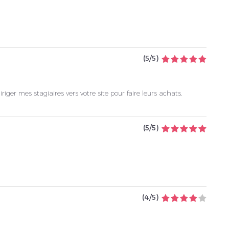
(
5
/
5
)
riger mes stagiaires vers votre site pour faire leurs achats.
(
5
/
5
)
(
4
/
5
)