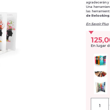
agradecerán y 
Una herramien
las herramient
de Relooking
llez réinitialiser votre mot de passe
En Savoir Plus
125,0
En lugar 