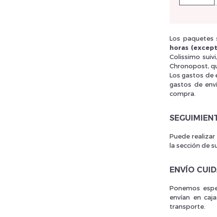
Los paquetes s
rivez vous et ainsi bénéficier des tarifs professionnel
horas (except
Colissimo suiv
Chronopost, qu
Los gastos de 
gastos de env
compra.
SEGUIMIEN
Puede realizar
la sección de s
ENVÍO CUI
Ponemos espec
envían en caj
transporte.