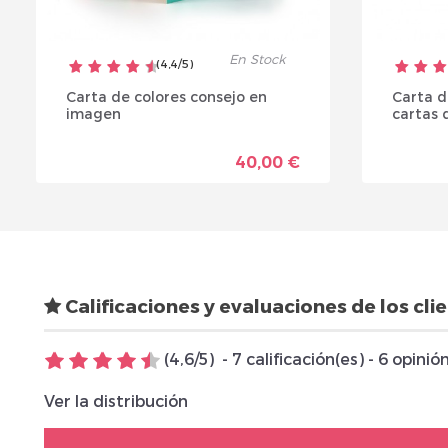
En Stock
(
4,4
/
5
)
Carta de colores consejo en
Carta d
imagen
cartas d
40,00 €
Calificaciones y evaluaciones de los cli
(
4,6
/
5
)
-
7
calificación(es) -
6
opinió
Ver la distribución