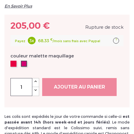
En Savoir Plus
205,00 €
Rupture de stock
€
?
3x
68,33
Inscrivez vous et ainsi bénéficier des tarifs professionnel
Payez
/mois sans frais avec Paypal
couleur malette maquillage
malette
malette
Rouge
Rose
AJOUTER AU PANIER
Les colis sont expédiés le jour de votre commande si celle-ci
est
passée avant 14h (hors week-end et jours fériés)
. Le mode
d'expédition standard est le Colissimo suivi, remis sans
signature dès 48h. Le mode d‘expédition rapide est Chronopost,