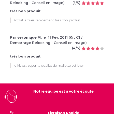
Relooking - Conseil en Image
) :
(
5
/
5
)
très bon produit
Achat arriver rapidement très bon produit
Par
veronique M.
le
11 Fév. 2011 (
Kit C1 /
Demarrage Relooking - Conseil en Image
) :
(
4
/
5
)
très bon produit
le kit est super la qualité de mallette est bien
Notre equipe est a votre écoute
Livraison Rapide